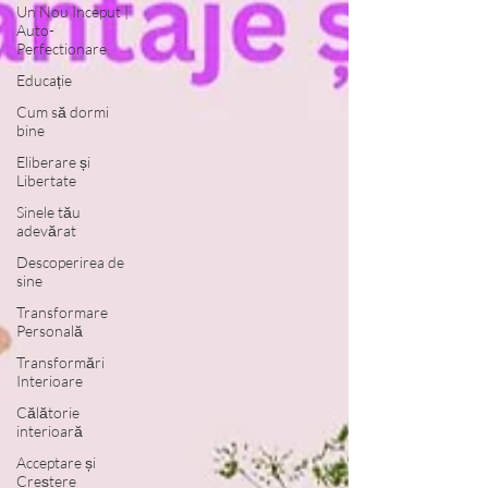
Un Nou Inceput |
Auto-
Perfectionare
Educație
Cum să dormi
bine
Eliberare și
Libertate
Sinele tău
adevărat
Descoperirea de
sine
Transformare
Personală
Transformări
Interioare
Călătorie
interioară
Acceptare și
Creștere