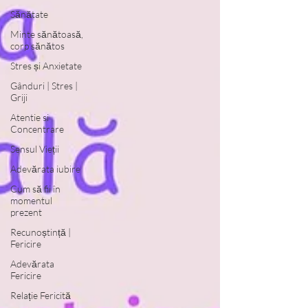
Sănătate
Minte sănătoasă,
corp sănătos
Stres și Anxietate
Gânduri | Stres |
Griji
Atentie si
Concentrare
Sensul Vieții
Adevărata iubire
Cum să fii în
momentul
prezent
Recunoștință |
Fericire
Adevărata
Fericire
Relație Fericită