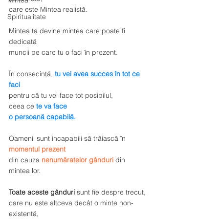
Mintea
care este 
Mintea realistă.
Spiritualitate
Mintea ta devine mintea care poate fi 
dedicată 
muncii pe care tu o faci în prezent. 
În consecință, 
tu vei avea succes în tot ce 
faci
pentru că tu vei face tot posibilul, 
ceea ce
 te va face 
o persoană capabilă.
Oamenii sunt incapabili să trăiască în 
momentul prezent
din cauza 
nenumăratelor gânduri
din 
mintea lor. 
Toate aceste gânduri
 sunt fie despre trecut, 
care nu este altceva decât o minte non-
existentă, 