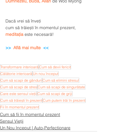
Dumnezeu, Buda, Allah
 de Woo Myong 
Dacă vrei să înveți
cum să trăiești în momentul prezent,
meditația
 este necesară!
>>
Află mai multe
<< 
Transformare interioară
Cum să devii fericit
Călătorie interioară
Un nou început
Cum să scapi de gânduri
Cum să elimini stresul
Cum să scapi de stres
Cum să scapi de singurătate
Care este sensul vieții
Cum să scapi de griji
Cum să trăiești în prezent
Cum putem trăi în prezent
Fii în momentul prezent
Cum să fii în momentul prezent
Sensul Vieții
Un Nou Inceput | Auto-Perfectionare