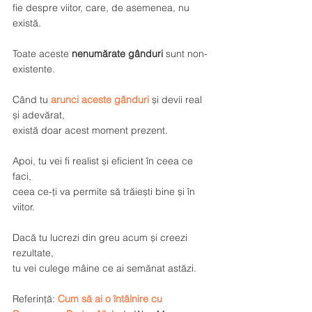
fie despre viitor, care, de asemenea, nu 
există. 
Toate aceste 
nenumărate gânduri
 sunt non-
existente.
Când tu 
arunci aceste gânduri
 și devii real 
și adevărat, 
există doar acest moment prezent. 
Apoi, tu vei fi realist și eficient în ceea ce 
faci, 
ceea ce-ți va permite 
să trăiești bine
 și în 
viitor. 
Dacă tu lucrezi din greu acum și creezi 
rezultate, 
tu vei culege mâine ce ai semănat astăzi.
Referință: 
Cum să ai o întâlnire cu 