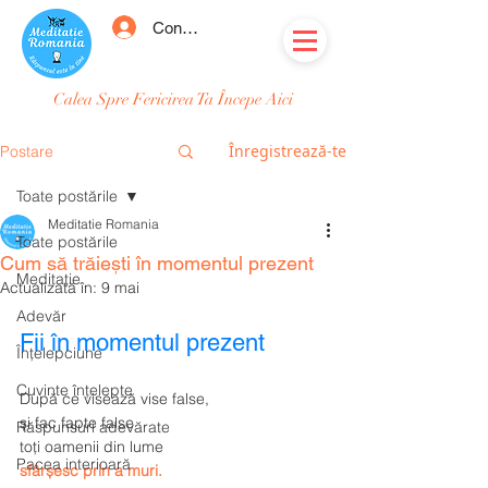
Conectează-te
Calea Spre Fericirea Ta Începe Aici
Înregistrează-te
Postare
Toate postările
Meditatie Romania
Toate postările
Cum să trăiești în momentul prezent
Meditație
Actualizată în:
9 mai
Adevăr
Fii în momentul prezent
Înțelepciune
Cuvinte înțelepte
După ce visează vise false, 
și fac fapte false 
Răspunsuri adevărate
toți oamenii din lume
Pacea interioară
sfârșesc prin a muri
.