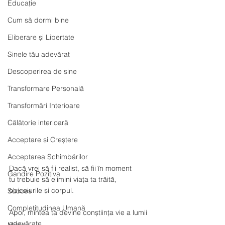
Educație
Cum să dormi bine
Eliberare și Libertate
Sinele tău adevărat
Descoperirea de sine
Transformare Personală
Transformări Interioare
Călătorie interioară
Acceptare și Creștere
Acceptarea Schimbărilor
Dacă vrei să fii realist, să fii în moment
Gandire Pozitiva
tu trebuie să elimini viața ta trăită, 
obiceiurile și corpul. 
Succes
Completitudinea Umană
Apoi, mintea ta devine conștiința vie a lumii 
adevărate, 