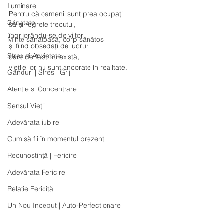
Iluminare
Pentru că oamenii sunt prea ocupați 
Sănătate
să-și regrete trecutul, 
îngrijorându-se de viitor 
Minte sănătoasă, corp sănătos
și fiind obsedați de lucruri 
Stres și Anxietate
care de fapt nu există, 
viețile lor nu sunt ancorate în realitate.
Gânduri | Stres | Griji
Atentie si Concentrare
Sensul Vieții
Adevărata iubire
Cum să fii în momentul prezent
Recunoștință | Fericire
Adevărata Fericire
Relație Fericită
Un Nou Inceput | Auto-Perfectionare