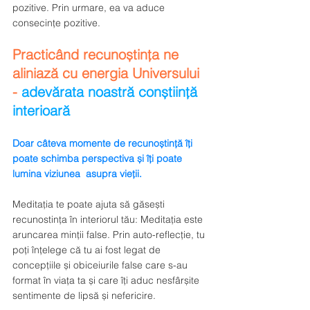
pozitive. Prin urmare, ea va aduce 
consecințe pozitive.
Practicând recunoștința ne 
aliniază cu energia Universului 
-
adevărata noastră conștiință 
interioară
Doar câteva momente de recunoștință îți 
poate schimba perspectiva și îți poate 
lumina viziunea  asupra vieții.
Meditația te poate ajuta să găsești 
recunostința în interiorul tău: Meditația este 
aruncarea minții false. Prin auto-reflecție, tu 
poți înțelege că tu ai fost legat de 
concepțiile și obiceiurile false care s-au 
format în viața ta și care îți aduc nesfârșite 
sentimente de lipsă și nefericire. 