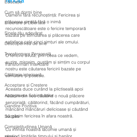
fericită
Educație
Cum să dormi bine
Oamenii fără recunoștință: Fericirea și 
plăcerea simțită fără o inimă 
Eliberare și Libertate
recunoscătoare este o fericire temporară 
Sinele tău adevărat
bazată pe stimularea și plăcerea care 
satisface cele cinci simțuri ale omului. 
Descoperirea de sine
Transformare Personală
O fericire avută, prin ceea ce vedem, 
auzim, mirosim, gustăm și simțim cu corpul 
Transformări Interioare
nostru este căutarea fericirii bazate pe 
Călătorie interioară
stimulare și posesie. 
Acceptare și Creștere
Aceasta duce curând la plictiseală apoi 
Acceptarea Schimbărilor
rătăcim din nou căutând o nouă plăcere 
senzorială; călătorind, făcând cumpărături, 
Gandire Pozitiva
mâncând mâncăruri delicioase și căutând 
să găsim fericirea în afara noastră. 
Succes
Completitudinea Umană
Cu infinita noastră lăcomie umană și 
simțind limitările timpului și banilor, 