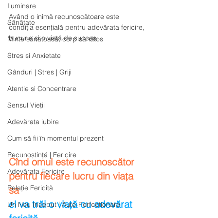
Iluminare
Având o inimă recunoscătoare este 
Sănătate
condiția esențială pentru adevărata fericire, 
bucurie și o viață de succes.
Minte sănătoasă, corp sănătos
Stres și Anxietate
Gânduri | Stres | Griji
Atentie si Concentrare
Sensul Vieții
Adevărata iubire
Cum să fii în momentul prezent
Recunoștință | Fericire
Cînd omul este recunoscător 
Adevărata Fericire
pentru fiecare lucru din viața 
Relație Fericită
sa 
el va trăi o viață cu adevărat 
Un Nou Inceput | Auto-Perfectionare