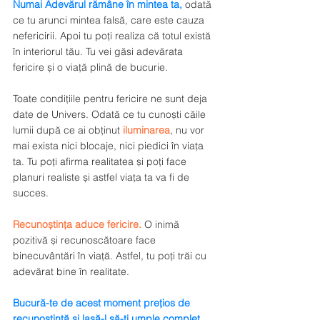
Numai Adevărul rămâne în mintea ta,
 odată 
ce tu arunci mintea falsă, care este cauza 
nefericirii. Apoi tu poți realiza că totul există 
în interiorul tău. Tu vei găsi adevărata 
fericire și o viață plină de bucurie. 
Toate condițiile pentru fericire ne sunt deja 
date de Univers. Odată ce tu cunoști căile 
lumii după ce ai obținut 
iluminarea
, nu vor 
mai exista nici blocaje, nici piedici în viața 
ta. Tu poți afirma realitatea și poți face 
planuri realiste și astfel viața ta va fi de 
succes. 
Recunoștința aduce fericire.
 O inimă 
pozitivă și recunoscătoare face 
binecuvântări în viață. Astfel, tu poți trăi cu 
adevărat bine în realitate. 
Bucură-te de acest moment prețios de 
recunoștință și lasă-l să-ți umple complet 