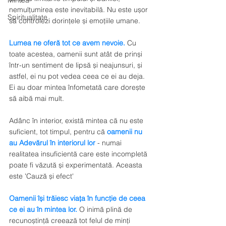
Mintea
nemulțumirea este inevitabilă. Nu este ușor 
Spiritualitate
să controlezi dorințele și emoțiile umane.
Lumea ne oferă tot ce avem nevoie. 
Cu 
toate acestea, oamenii sunt atât de prinși 
într-un sentiment de lipsă și neajunsuri, și 
astfel, ei nu pot vedea ceea ce ei au deja. 
Ei au doar mintea înfometată care dorește 
să aibă mai mult. 
Adânc în interior, există mintea că nu este 
suficient, tot timpul, pentru că 
oamenii nu 
au Adevărul în interiorul lor
 - numai 
realitatea insuficientă care este incompletă 
poate fi văzută și experimentată. Aceasta 
este 'Cauză și efect'
Oamenii își trăiesc viața în funcție de ceea 
ce ei au în mintea lor.
 O inimă plină de 
recunoștință creează tot felul de minți 