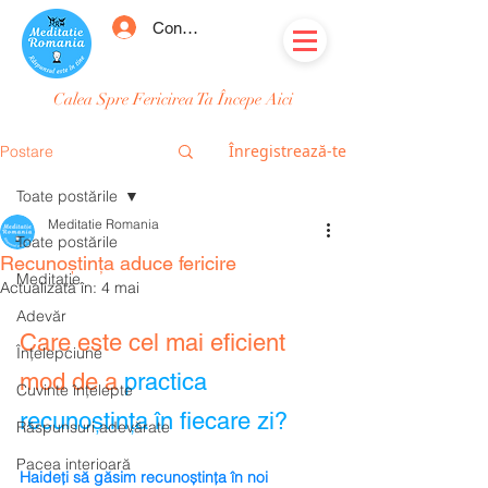
Conectează-te
Calea Spre Fericirea Ta Începe Aici
Înregistrează-te
Postare
Toate postările
Meditatie Romania
Toate postările
Recunoștința aduce fericire
Meditație
Actualizată în:
4 mai
Adevăr
Care este cel mai eficient 
Înțelepciune
mod de a
practica 
Cuvinte înțelepte
recunoștința în fiecare zi?
Răspunsuri adevărate
Pacea interioară
Haideți să găsim recunoștința în noi