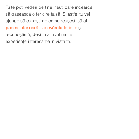
Tu te poți vedea pe tine însuți care încearcă 
să găsească o fericire falsă. Și astfel tu vei 
ajunge să cunoști de ce nu reușești să ai 
pacea interioară
 - 
adevărata fericire
 și 
recunoștință, deși tu ai avut multe 
experiențe interesante în viața ta. 