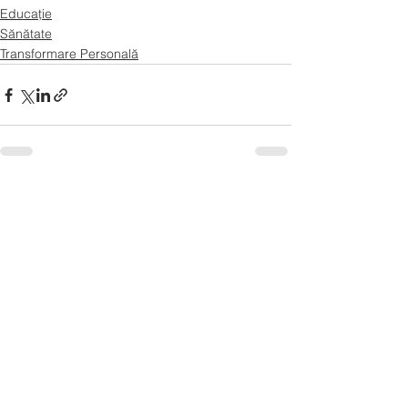
Educație
Sănătate
Transformare Personală
Afișează-le pe toate
Postări recente