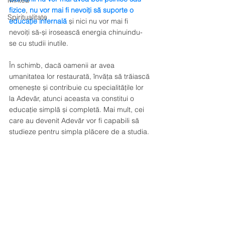
Mintea
fizice
, 
nu vor mai fi nevoiți să suporte o 
Spiritualitate
educație infernală
 și nici nu vor mai fi 
nevoiți să-și irosească energia chinuindu-
se cu studii inutile. 
În schimb, dacă oamenii ar avea 
umanitatea lor restaurată, învăța să trăiască 
omenește și contribuie cu specialitățile lor 
la Adevăr, atunci aceasta va constitui o 
educație simplă și completă. Mai mult, cei 
care au devenit Adevăr vor fi capabili să 
studieze pentru simpla plăcere de a studia.