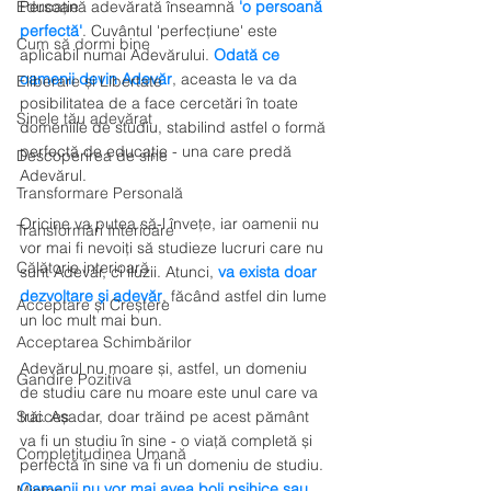
Educație
Persoană adevărată înseamnă 
'o persoană 
perfectă'
. Cuvântul 'perfecțiune' este 
Cum să dormi bine
aplicabil numai Adevărului. 
Odată ce 
oamenii devin Adevăr
, aceasta le va da 
Eliberare și Libertate
posibilitatea de a face cercetări în toate 
Sinele tău adevărat
domeniile de studiu, stabilind astfel o formă 
perfectă de educație - una care predă 
Descoperirea de sine
Adevărul. 
Transformare Personală
Oricine va putea să-l învețe, iar oamenii nu 
Transformări Interioare
vor mai fi nevoiți să studieze lucruri care nu 
Călătorie interioară
sunt Adevăr, ci iluzii. Atunci, 
va exista doar 
dezvoltare și adevăr
, făcând astfel din lume 
Acceptare și Creștere
un loc mult mai bun.
Acceptarea Schimbărilor
Adevărul nu moare și, astfel, un domeniu 
Gandire Pozitiva
de studiu care nu moare este unul care va 
Succes
trăi. Așadar, doar trăind pe acest pământ 
va fi un studiu în sine - o viață completă și 
Completitudinea Umană
perfectă în sine va fi un domeniu de studiu. 
Oamenii nu vor mai avea boli psihice sau 