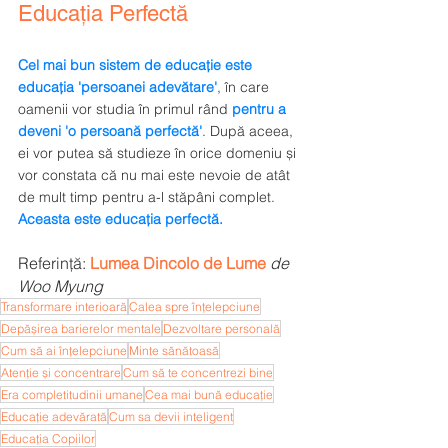
Educația Perfectă
Cel mai bun sistem de educație este 
educația 'persoanei adevătare'
, în care 
oamenii vor studia în primul rând 
pentru a 
deveni
'o persoană perfectă'
. După aceea, 
ei vor putea să studieze în orice domeniu și 
vor constata că nu mai este nevoie de atât 
de mult timp pentru a-l stăpâni complet. 
Aceasta este educația perfectă.
Referință: 
Lumea Dincolo de Lume
de 
Woo Myung 
Transformare interioară
Calea spre înțelepciune
Depășirea barierelor mentale
Dezvoltare personală
Cum să ai înțelepciune
Minte sănătoasă
Atenție și concentrare
Cum să te concentrezi bine
Era completitudinii umane
Cea mai bună educație
Educație adevărată
Cum sa devii inteligent
Educația Copiilor