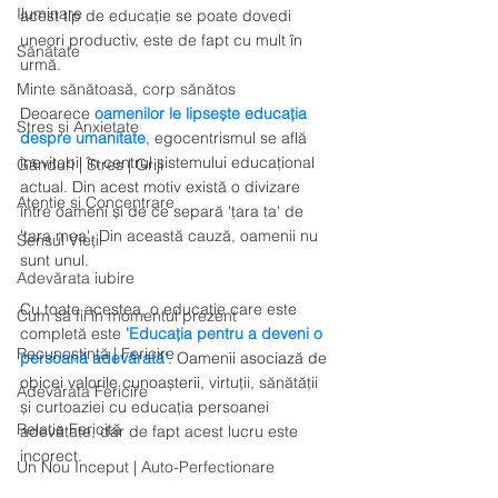
Iluminare
acest tip de educație se poate dovedi 
uneori productiv, este de fapt cu mult în 
Sănătate
urmă.
Minte sănătoasă, corp sănătos
Deoarece 
oamenilor le lipsește educația 
Stres și Anxietate
despre umanitate
, egocentrismul se află 
inevitabil în centrul sistemului educațional 
Gânduri | Stres | Griji
actual. Din acest motiv există o divizare 
Atentie si Concentrare
între oameni și de ce separă 'țara ta' de 
'țara mea'. Din această cauză, oamenii nu 
Sensul Vieții
sunt unul.
Adevărata iubire
Cu toate acestea, o educație care este 
Cum să fii în momentul prezent
completă este 
'Educația pentru a deveni o 
Recunoștință | Fericire
persoană adevărată'
. Oamenii asociază de 
obicei valorile cunoașterii, 
virtuții, sănătății 
Adevărata Fericire
și curtoaziei cu educația persoanei 
Relație Fericită
adevătate, dar de fapt acest lucru este 
incorect.
Un Nou Inceput | Auto-Perfectionare