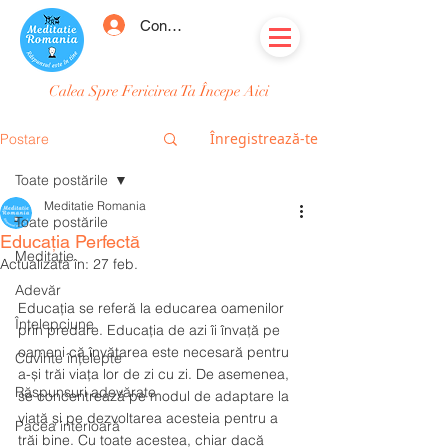
Conectează-te
Calea Spre Fericirea Ta Începe Aici
Înregistrează-te
Postare
Toate postările
Meditatie Romania
Toate postările
Educația Perfectă
Meditație
Actualizată în:
27 feb.
Adevăr
Educația se referă la educarea oamenilor 
Înțelepciune
prin predare. Educația de azi îi învață pe 
oameni că învățarea este necesară pentru 
Cuvinte înțelepte
a-și trăi viața lor de zi cu zi. De asemenea, 
Răspunsuri adevărate
se concentrează pe modul de adaptare la 
viață și pe dezvoltarea acesteia pentru a 
Pacea interioară
trăi bine. Cu toate acestea, chiar dacă 