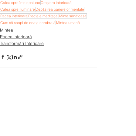
Calea spre înțelepciune
Creștere interioară
Calea spre iluminare
Depășirea barierelor mentale
Pacea interioară
Efectele meditației
Minte sănătoasă
Cum să scapi de ceața cerebrală
Mintea umană
Mintea
Pacea interioară
Transformări Interioare
Afișează-le pe toate
Postări recente