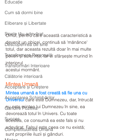
Educație
Cum să dormi bine
Eliberare și Libertate
Sinele tău adevărat
Omul, pentru care această caracteristică a 
devenit un obicei, continuă să 'mănânce' 
Descoperirea de sine
totul, dar aceasta rezultă doar în mai multe 
Transformare Personală
poveri și suferințe, iar el sfârșește murind în 
interiorul
Transformări Interioare
acestui mormânt. 
Călătorie interioară
Mintea Umană
Acceptare și Creștere
Mintea umană a fost creată să fie una cu 
Acceptarea Schimbărilor
Universul
 care este Dumnezeu, dar, întrucât 
nu este mintea lui Dumnezeu în sine, ea 
Gandire Pozitiva
devorează totul în Univers. Cu toate 
Succes
acestea, ce consumă ea este fals și nu 
adevărat. Falsul este ceea ce nu există; 
Completitudinea Umană
sunt propriile iluzii și gânduri. 