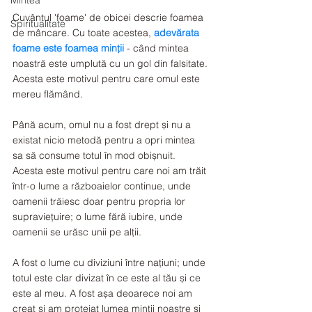
Mintea
Cuvântul 'foame' de obicei descrie foamea 
Spiritualitate
de mâncare. Cu toate acestea, 
adevărata 
foame este foamea minții
 - când mintea 
noastră este umplută cu un gol din falsitate. 
Acesta este motivul pentru care omul este 
mereu flămând.
Până acum, omul nu a fost drept și nu a 
existat nicio metodă pentru a opri mintea 
sa să consume totul în mod obișnuit. 
Acesta este motivul pentru care noi am trăit 
într-o lume a războaielor continue, unde 
oamenii trăiesc doar pentru propria lor 
supraviețuire; o lume fără iubire, unde 
oamenii se urăsc unii pe alții. 
A fost o lume cu diviziuni între națiuni; unde 
totul este clar divizat în ce este al tău și ce 
este al meu. A fost așa deoarece noi am 
creat și am protejat lumea minții noastre și 