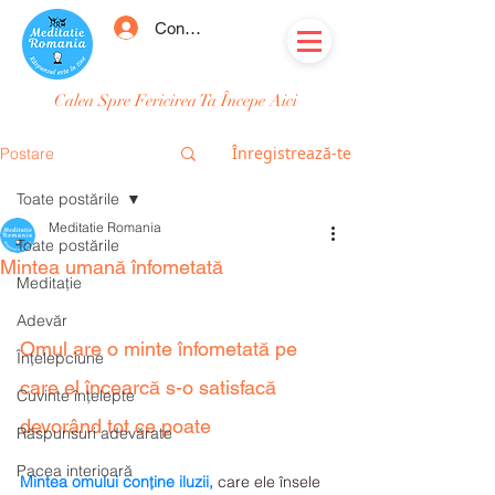
Conectează-te
Calea Spre Fericirea Ta Începe Aici
Înregistrează-te
Postare
Toate postările
Meditatie Romania
Toate postările
Mintea umană înfometată
Meditație
Adevăr
Omul are o minte înfometată pe 
Înțelepciune
care el încearcă s-o satisfacă 
Cuvinte înțelepte
devorând tot ce poate
Răspunsuri adevărate
Pacea interioară
Mintea omului conține iluzii,
 care ele însele 