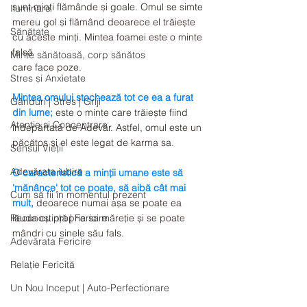
sunt minți flămânde și goale. Omul se simte 
Iluminare
mereu gol și flămând deoarece el trăiește 
Sănătate
cu aceste minți. Mintea foamei este o minte 
falsă
Minte sănătoasă, corp sănătos
care face poze. 
Stres și Anxietate
Mintea omului stochează tot ce ea a furat 
Gânduri | Stres | Griji
din lume;
 este o minte care trăiește fiind 
Atentie si Concentrare
îndepărtată de Adevăr. Astfel, omul este un 
păcătos și el este legat de karma sa.
Sensul Vieții
Adevărata iubire
O caracteristică a minții umane este să 
'mănânce' tot ce poate, să aibă cât mai 
Cum să fii în momentul prezent
mult,
 deoarece numai așa se poate ea 
Recunoștință | Fericire
lăuda cu propria sa măreție și se poate 
mândri cu sinele său fals.
Adevărata Fericire
Relație Fericită
Un Nou Inceput | Auto-Perfectionare