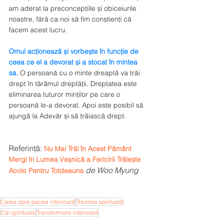
am aderat la preconcepțiile și obiceiurile 
noastre, fără ca noi să fim conștienți că 
facem acest lucru.
Omul acționează și vorbește în funcție de 
ceea ce el a devorat și a stocat în mintea 
sa.
 O persoană cu o minte dreaptă va trăi 
drept în tărâmul dreptății. Dreptatea este 
eliminarea tuturor minților pe care o 
persoană le-a devorat. Apoi este posibil să 
ajungă la Adevăr și să trăiască drept.
Referință: 
Nu Mai Trăi în Acest Pământ 
Mergi în Lumea Veșnică a Fericirii Trăiește 
de Woo Myung  
Acolo Pentru Totdeauna
Calea spre pacea interioară
Trezirea spirituală
Căi spirituale
Transformare interioară