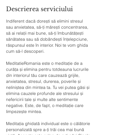
i
Descrierea serviciului
n
Indiferent dacă dorești să elimini stresul
sau anxietatea, să-ți mărești concentrarea,
să ai relații mai bune, să-ți îmbunătățești
sănătatea sau să dobândești înțelepciune,
răspunsul este în interior. Noi te vom ghida
cum să-l descoperi.
MeditatieRomania este o meditație de a
curăța și elimina pentru totdeauna lucrurile
din interiorul tău care cauzează grijile,
anxietatea, stresul, durerea, poverile și
neliniștea din mintea ta. Tu vei putea găsi și
elimina cauzele profunde ale stresului și
nefericirii tale și multe alte sentimente
negative. Este, de fapt, o meditație care
limpezește mintea.
Meditația ghidată individual este o călătorie
personalizată spre a-ți trăi cea mai bună