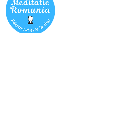
Detalii de contact
meditatieromania@gmail.com
Program Zilnic
8am - 11pm
Clase de Meditație Online Via Zoom
Contact
meditatieromania@gmail.com
Conectează-te